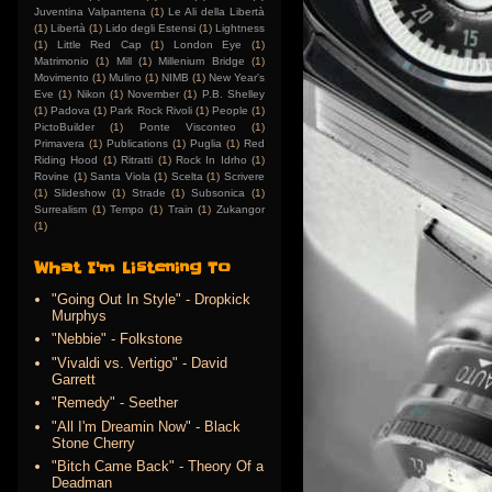
Juventina Valpantena
(1)
Le Ali della Libertà
(1)
Libertà
(1)
Lido degli Estensi
(1)
Lightness
(1)
Little Red Cap
(1)
London Eye
(1)
Matrimonio
(1)
Mill
(1)
Millenium Bridge
(1)
Movimento
(1)
Mulino
(1)
NIMB
(1)
New Year's
Eve
(1)
Nikon
(1)
November
(1)
P.B. Shelley
(1)
Padova
(1)
Park Rock Rivoli
(1)
People
(1)
PictoBuilder
(1)
Ponte Visconteo
(1)
Primavera
(1)
Publications
(1)
Puglia
(1)
Red
Riding Hood
(1)
Ritratti
(1)
Rock In Idrho
(1)
Rovine
(1)
Santa Viola
(1)
Scelta
(1)
Scrivere
(1)
Slideshow
(1)
Strade
(1)
Subsonica
(1)
Surrealism
(1)
Tempo
(1)
Train
(1)
Zukangor
(1)
What I'm Listening To
"Going Out In Style" - Dropkick
Murphys
"Nebbie" - Folkstone
"Vivaldi vs. Vertigo" - David
Garrett
"Remedy" - Seether
"All I'm Dreamin Now" - Black
Stone Cherry
"Bitch Came Back" - Theory Of a
Deadman