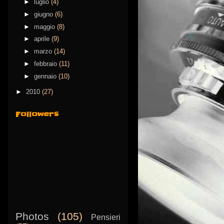
►
luglio
(4)
►
giugno
(6)
►
maggio
(8)
►
aprile
(9)
►
marzo
(14)
►
febbraio
(11)
►
gennaio
(10)
►
2010
(27)
Followers
Photos
(105)
Pensieri