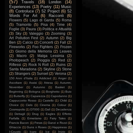
(57)
Travels
(18)
London
(14)
Experiences
(13)
Poetry
(11)
Music
(8)
Controluce
(7)
52 Project
(6)
52
Words For Art
(6)
Racconti
(6)
Flowers
(5)
Lago di Garda
(5)
Roma
(5)
Tramonto
(5)
Pisa
(4)
Time
(4)
Foglie
(3)
Paura
(3)
Politica e Attualità
(3)
Sky
(3)
Valeggio
(3)
Zooming
(3)
Art Pollution Fest
(2)
Autumn
(2)
Big
Ben
(2)
Calcio
(2)
Concerti
(2)
Fall
(2)
Fireworks
(2)
Foo Fighters
(2)
Frozen
(2)
Giorno della Memoria
(2)
Leaves
(2)
Macro
(2)
Malga Lessinia
(2)
Photopeach
(2)
Pioggia
(2)
Red
(2)
Riflessi
(2)
Rock N Roll
(2)
Ruins
(2)
Santa Maradona
(2)
Skyline
(2)
Stone
(2)
Strangers
(2)
Sunset
(2)
Verona
(2)
150 Anni d'Italia
(1)
Addicted
(1)
Anger
(1)
Ascoltare
(1)
Assisi
(1)
Attesa
(1)
Autumn;
November
(1)
Autunno
(1)
Basket
(1)
Beginning
(1)
Bologna
(1)
Borghetto
(1)
Buio
(1)
Butterfly
(1)
Caparezza
(1)
Capodanno
(1)
Cappuccetto Rosso
(1)
Castello
(1)
Child
(1)
Choice
(1)
Cielo
(1)
Cinema
(1)
Colour
(1)
Cosmopolis
(1)
D7000
(1)
Dalì
(1)
Decadenza
(1)
Dettagli
(1)
Drug
(1)
Eagles
(1)
Effetto
Farfalla
(1)
Ermetismo
(1)
Fairy Tales
(1)
Francis Bacon
(1)
Frews
(1)
Ganzi e Rozzi
(1)
Ghiaccio
(1)
Guns n Roses
(1)
Happiness
(1)
I-Coustic
(1)
Icaro
(1)
Ice
(1)
Inizio
(1)