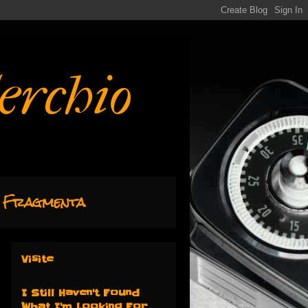
erchio
Fragmenta
Visite
I Still Haven't Found
What I'm Looking For