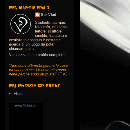
Me, Myself And I
Ser Vlad
Studente, barman,
fotografo, musicista,
lettore, scrittore,
cinefilo, karateka e
cestista in continua e costante
ricerca di un luogo da poter
chiamare casa.
Visualizza il mio profilo completo
"
Non sono ottimista perché le cose
mi vanno bene. Le cose mi vanno
bene perché sono ottimista!
" (F.V.)
My Photos On Flickr
Flickr
www.
flick
r
.com