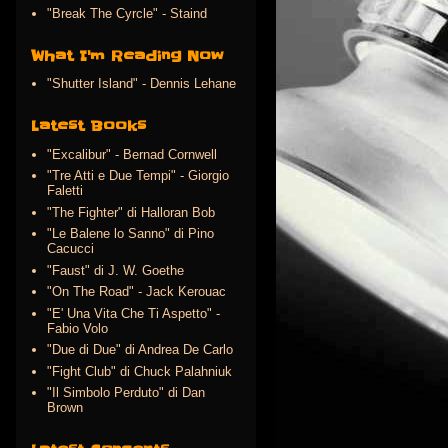
"Break The Cyrcle" - Staind
What I'm Reading Now
"Shutter Island" - Dennis Lehane
Latest Books
"Excalibur" - Bernad Cornwell
"Tre Atti e Due Tempi" - Giorgio
Faletti
"The Fighter" di Halloran Bob
"Le Balene lo Sanno" di Pino
Cacucci
"Faust" di J. W. Goethe
"On The Road" - Jack Kerouac
"E' Una Vita Che Ti Aspetto" -
Fabio Volo
"Due di Due" di Andrea De Carlo
"Fight Club" di Chuck Palahniuk
"Il Simbolo Perduto" di Dan
Brown